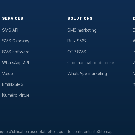
SERVICES
SOLUTIONS
SMS API
SMS marketing
D
SMS Gateway
Bulk SMS
SMS software
OTP SMS
I
WhatsApp API
Communication de crise
Voice
WhatsApp marketing
Email2SMS
Numéro virtuel
tique d'utilisation acceptable
Politique de confidentialité
Sitemap