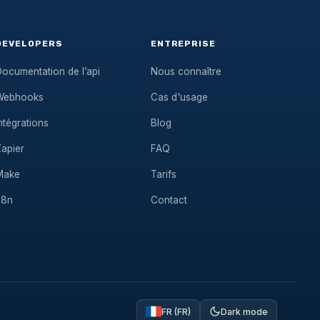
DEVELOPERS
ENTREPRISE
ocumentation de l’api
Nous connaître
Webhooks
Cas d'usage
ntégrations
Blog
Zapier
FAQ
Make
Tarifs
n8n
Contact
FR (FR)
Dark mode