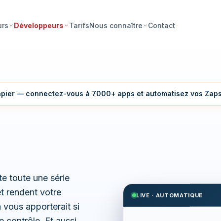
Tarifs
Contact
urs
Développeurs
Nous connaître
apier — connectez-vous à 7000+ apps et automatisez vos Zap
e toute une série
t rendent votre
LIVE · AUTOMATIQUE
 vous apporterait si
e contrôle. Et aussi