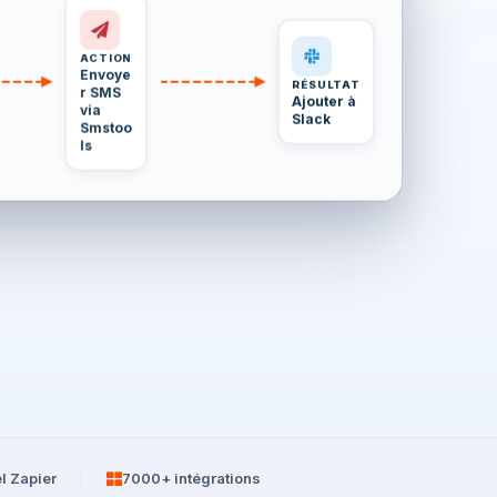
ACTION
Envoye
RÉSULTAT
r SMS
Ajouter à
via
Slack
Smstoo
ls
el Zapier
7000+ intégrations