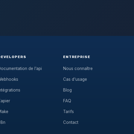
DEVELOPERS
ENTREPRISE
ocumentation de l’api
Nous connaître
Webhooks
Cas d'usage
ntégrations
Blog
Zapier
FAQ
Make
Tarifs
n8n
Contact