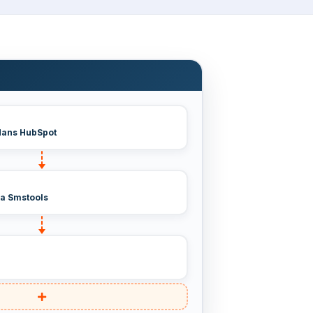
dans HubSpot
a Smstools