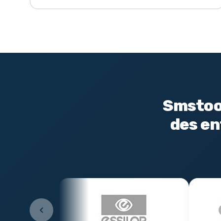
Smstool
des en