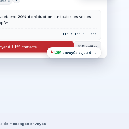
+
cts
312
 week-end
20% de réduction
sur toutes les vestes
app/w
118 / 160 · 1 SMS
yer à 1.159 contacts
Planifier
1.2M
envoyés aujourd'hui
ons de messages envoyés