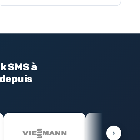
lk SMS à
 depuis