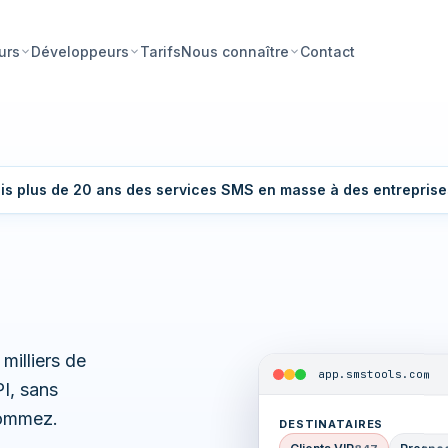
Tarifs
Contact
urs
Développeurs
Nous connaître
is plus de 20 ans des services SMS en masse à des entreprise
illiers de
app.smstools.com
PI, sans
sommez.
DESTINATAIRES