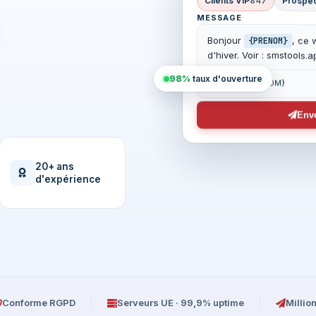
Clients VIP
Prospe
847
MESSAGE
Bonjour
, ce
{PRENOM}
d'hiver. Voir : smstools.
98%
taux d'ouverture
Inclut {PRENOM}
Envo
20+ ans
d'expérience
Conforme RGPD
Serveurs UE · 99,9% uptime
Milli