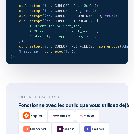
    ];
curl_setopt
(
$ch
, CURLOPT_URL, 
"$url"
);
curl_setopt
(
$ch
, CURLOPT_POST, 
true
);
curl_setopt
(
$ch
, CURLOPT_RETURNTRANSFER, 
true
);
curl_setopt
(
$ch
, CURLOPT_HTTPHEADER, [
"X-Client-Id: $client_id"
,
"X-Client-Secret: $client_secret"
,
"Content-Type: application/json"
,
    ]);
curl_setopt
(
$ch
, CURLOPT_POSTFIELDS, 
json_encode
(
$data
$response
 = 
curl_exec
(
$ch
);
?>
50+ INTÉGRATIONS
Fonctionne avec les outils que vous utilisez déjà
Zapier
Make
n8n
HubSpot
Slack
Teams
H
#
T