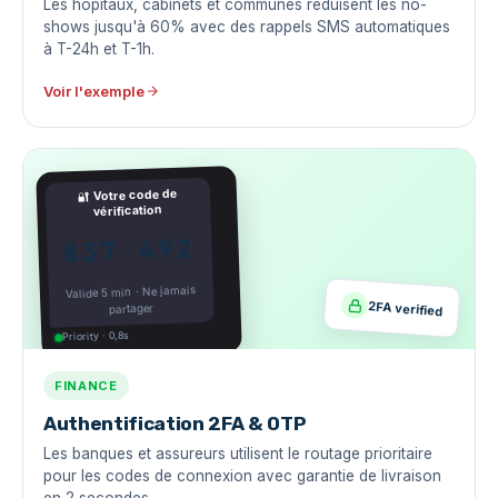
Les hôpitaux, cabinets et communes réduisent les no-
shows jusqu'à 60% avec des rappels SMS automatiques
à T-24h et T-1h.
Voir l'exemple
Votre code de
🔐
vérification
837 492
Valide 5 min · Ne jamais
2FA verified
partager
Priority · 0,8s
FINANCE
Authentification 2FA & OTP
Les banques et assureurs utilisent le routage prioritaire
pour les codes de connexion avec garantie de livraison
en 2 secondes.