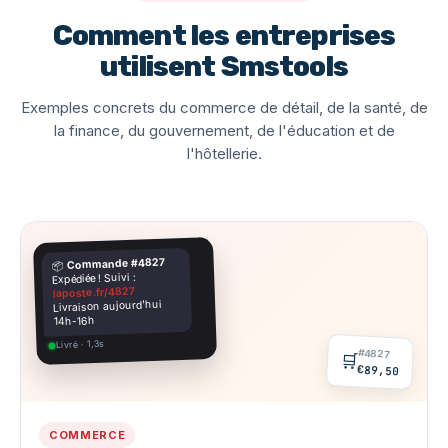
Comment les entreprises
utilisent Smstools
Exemples concrets du commerce de détail, de la santé, de
la finance, du gouvernement, de l'éducation et de
l'hôtellerie.
Commande #4827
📦
Expédiée ! Suivi :
laposte.fr/4827
Livraison aujourd'hui
14h-16h
Livré · 1,3s
#4827
🛒
€89,50
COMMERCE