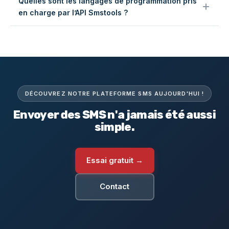
Quelles sont les langages de programmation pris
message. Consultez notre
page tarifs
pour plus de
en charge par l’API Smstools ?
détails.
Nous proposons des SDK et des exemples de code
pour PHP, Node.js, Ruby, Python, Java et PowerShell.
Voir la
documentation API
pour des exemples de code
et des webhooks.
DÉCOUVREZ NOTRE PLATEFORME SMS AUJOURD'HUI !
Envoyer des SMS n'a jamais été aussi
simple.
Essai gratuit →
Contact