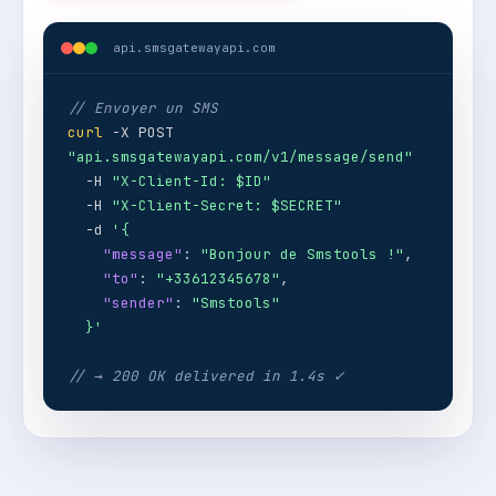
api.smsgatewayapi.com
// Envoyer un SMS
curl
-X POST
"api.smsgatewayapi.com/v1/message/send"
-H
"X-Client-Id: $ID"
-H
"X-Client-Secret: $SECRET"
-d
'{
"message"
:
"Bonjour de Smstools !"
,
"to"
:
"+33612345678"
,
"sender"
:
"Smstools"
}'
// → 200 OK delivered in 1.4s ✓