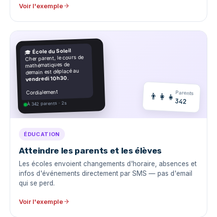
Voir l'exemple
École du Soleil
🎓
Cher parent, le cours de
mathématiques de
demain est déplacé au
.
vendredi 10h30
Cordialement
Parents
👨‍👩‍👧
342
À 342 parents · 2s
ÉDUCATION
Atteindre les parents et les élèves
Les écoles envoient changements d'horaire, absences et
infos d'événements directement par SMS — pas d'email
qui se perd.
Voir l'exemple