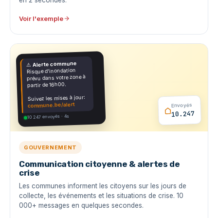
Voir l'exemple
Alerte commune
⚠️
Risque d'inondation
prévu dans votre zone à
partir de 16h00.
Suivez les mises à jour:
commune.be/alert
Envoyés
10.247
10 247 envoyés · 4s
GOUVERNEMENT
Communication citoyenne & alertes de
crise
Les communes informent les citoyens sur les jours de
collecte, les événements et les situations de crise. 10
000+ messages en quelques secondes.