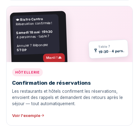
Bistro Centro
🍽️
Réservation confirmée !
Samedi 18 mai · 19h30
4 personnes · table 7
Annuler ? Répondez
Table 7
🍷
STOP
19:30 · 4 pers.
Merci ! 🙏
Livré · 1,2s
HÔTELLERIE
Confirmation de réservations
Les restaurants et hôtels confirment les réservations,
envoient des rappels et demandent des retours après le
séjour — tout automatiquement.
Voir l'exemple