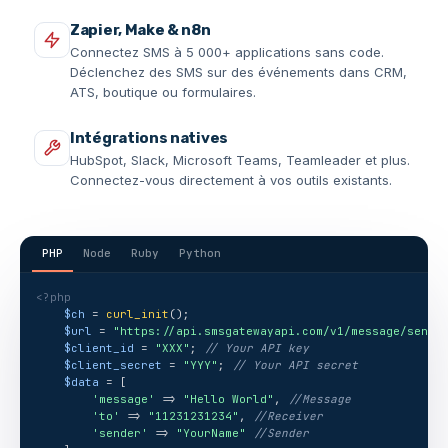
Zapier, Make & n8n
Connectez SMS à 5 000+ applications sans code.
Déclenchez des SMS sur des événements dans CRM,
ATS, boutique ou formulaires.
Intégrations natives
HubSpot, Slack, Microsoft Teams, Teamleader et plus.
Connectez-vous directement à vos outils existants.
PHP
Node
Ruby
Python
<?php
$ch
 = 
curl_init
();
$url
 = 
"https://api.smsgatewayapi.com/v1/message/send"
$client_id
 = 
"XXX"
; 
// Your API key
$client_secret
 = 
"YYY"
; 
// Your API secret
$data
 = [
'message'
 => 
"Hello World"
, 
//Message
'to'
 => 
"11231231234"
, 
//Receiver
'sender'
 => 
"YourName"
//Sender