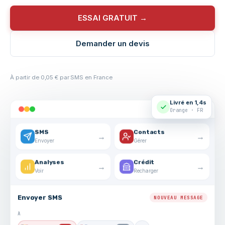
ESSAI GRATUIT →
Demander un devis
À partir de 0,05 € par SMS en France
Livré en 1,4s
Orange · FR
SMS
Contacts
→
→
Envoyer
Gérer
Analyses
Crédit
→
→
Voir
Recharger
Envoyer SMS
NOUVEAU MESSAGE
À