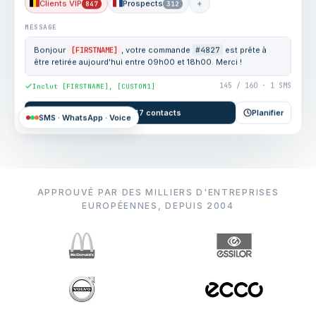
Clients VIP
Prospects
+
847
312
MESSAGE
Bonjour
[FIRSTNAME]
, votre commande
#4827
est prête à
être retirée aujourd'hui entre 09h00 et 18h00. Merci !
145 / 160 · 1 SMS
Inclut [FIRSTNAME], [CUSTOM1]
Envoyer à 847 contacts
Planifier
SMS · WhatsApp · Voice
APPROUVÉ PAR DES MILLIERS D'ENTREPRISES
EUROPÉENNES, DEPUIS 2004