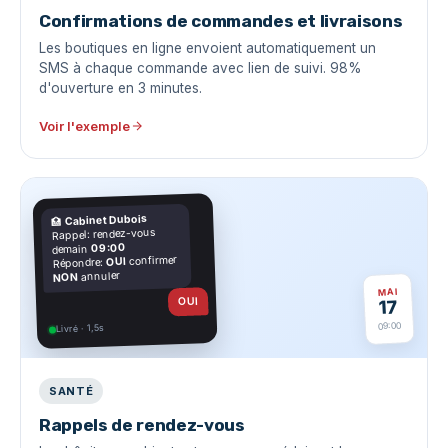
Confirmations de commandes et livraisons
Les boutiques en ligne envoient automatiquement un
SMS à chaque commande avec lien de suivi. 98%
d'ouverture en 3 minutes.
Voir l'exemple
Cabinet Dubois
🏥
Rappel: rendez-vous
09:00
demain
confirmer
OUI
Répondre:
annuler
NON
MAI
OUI
17
09:00
Livré · 1,5s
SANTÉ
Rappels de rendez-vous