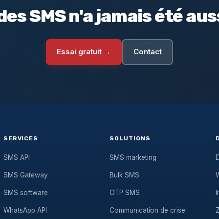
des SMS n'a jamais été auss
Essai gratuit →
Contact
SERVICES
SOLUTIONS
SMS API
SMS marketing
D
SMS Gateway
Bulk SMS
SMS software
OTP SMS
I
WhatsApp API
Communication de crise