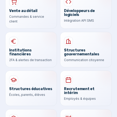
Vente au détail
Développeurs de
logiciels
Commandes & service
Intégration API SMS
client
Institutions
Structures
financières
gouvernementales
2FA & alertes de transaction
Communication citoyenne
Structures éducatives
Recrutement et
intérim
Écoles, parents, élèves
Employés & équipes