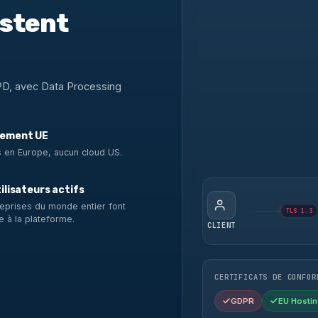
estent
PD, avec Data Processing
ement UE
 en Europe, aucun cloud US.
ilisateurs actifs
eprises du monde entier font
TLS 1.3
e à la plateforme.
CLIENT
CERTIFICATS DE CONFOR
GDPR
EU Hostin