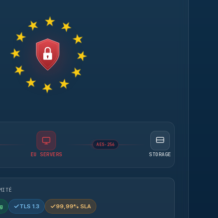
AES-256
EU SERVERS
STORAGE
MITÉ
g
TLS 1.3
99,99% SLA