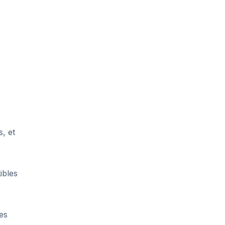
, et
ibles
es