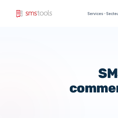
Services
Secte
SMS
commen