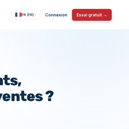
Connexion
Essai gratuit →
FR (FR)
nts,
entes ?