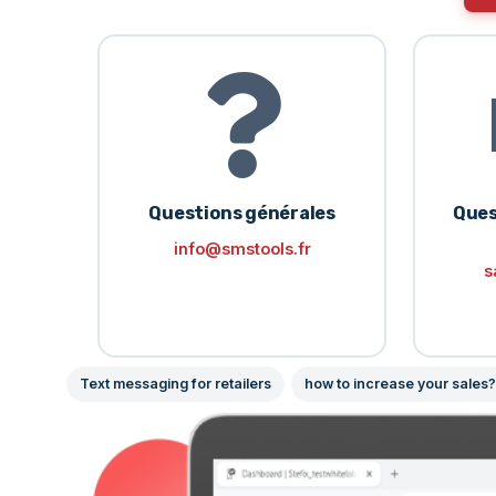
Questions générales
Ques
info@smstools.fr
s
Text messaging for retailers
how to increase your sales?