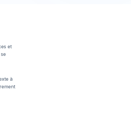
ces et
 se
exte à
èrement