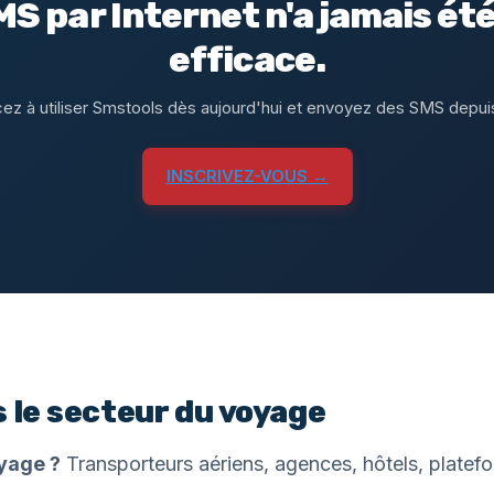
S par Internet n'a jamais été 
efficace.
 à utiliser Smstools dès aujourd'hui et envoyez des SMS depui
INSCRIVEZ-VOUS →
s le secteur du voyage
oyage ?
Transporteurs aériens, agences, hôtels, platefo