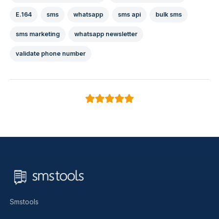
E.164
sms
whatsapp
sms api
bulk sms
sms marketing
whatsapp newsletter
validate phone number
Smstools