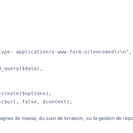
type: application/x-www-form-urlencoded\r\n",

_query($data),

create($options);

($url, false, $context);

nes de masse, du suivi de livraison, ou la gestion de rép