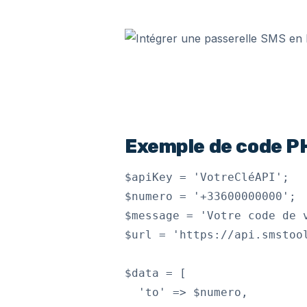
Exemple de code PH
$apiKey = 'VotreCléAPI';

$numero = '+33600000000';

$message = 'Votre code de v
$url = 'https://api.smstool
$data = [

  'to' => $numero,
