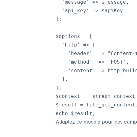
  'message' => $message,

  'api_key' => $apiKey

];

$options = [

  'http' => [

    'header'  => "Content-
    'method'  => 'POST',

    'content' => http_build
  ],

];

$context  = stream_context_
$result = file_get_contents
Adaptez ce modèle pour des campag