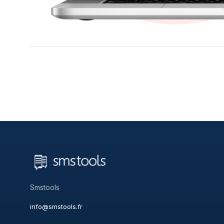
Smstools
info@smstools.fr