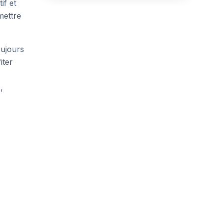
if et
mettre
oujours
iter
,