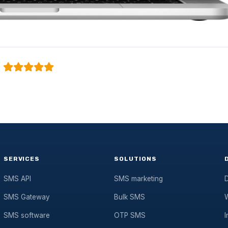
SERVICES
SOLUTIONS
SMS API
SMS marketing
D
SMS Gateway
Bulk SMS
SMS software
OTP SMS
I