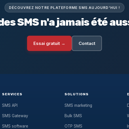
DÉCOUVREZ NOTRE PLATEFORME SMS AUJOURD'HUI !
des SMS n'a jamais été auss
Essai gratuit →
Contact
SERVICES
SOLUTIONS
SMS API
SMS marketing
D
SMS Gateway
Bulk SMS
SMS software
OTP SMS
I