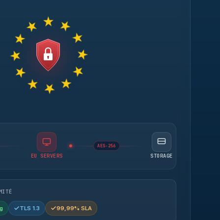
AES-256
EU SERVERS
STORAGE
MITÉ
g
TLS 1.3
99,99% SLA