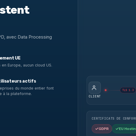
estent
PD, avec Data Processing
ement UE
 en Europe, aucun cloud US.
ilisateurs actifs
eprises du monde entier font
TLS 1.3
e à la plateforme.
CLIENT
CERTIFICATS DE CONFOR
GDPR
EU Hostin