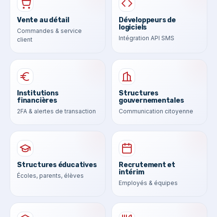
Vente au détail
Développeurs de
logiciels
Commandes & service
Intégration API SMS
client
Institutions
Structures
financières
gouvernementales
2FA & alertes de transaction
Communication citoyenne
Structures éducatives
Recrutement et
intérim
Écoles, parents, élèves
Employés & équipes