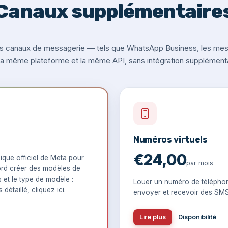
Canaux supplémentaire
s canaux de messagerie — tels que WhatsApp Business, les messa
 la même plateforme et la même API, sans intégration supplémenta
Numéros virtuels
€24,00
que officiel de Meta pour
par mois
rd créer des modèles de
s et le type de modèle :
Louer un numéro de téléphon
 détaillé,
cliquez ici
.
envoyer et recevoir des SM
Lire plus
Disponibilité