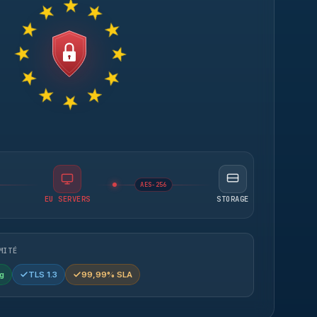
AES-256
EU SERVERS
STORAGE
MITÉ
g
TLS 1.3
99,99% SLA