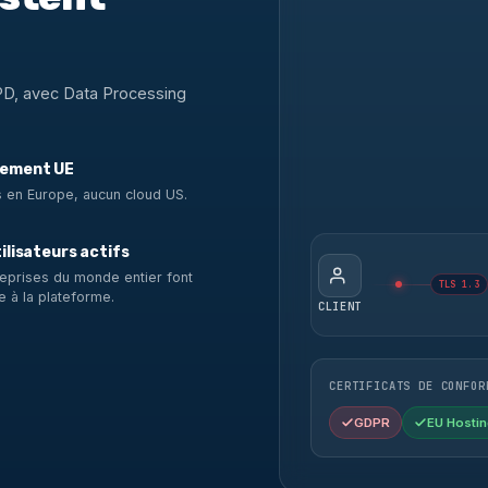
PD, avec Data Processing
ement UE
 en Europe, aucun cloud US.
ilisateurs actifs
eprises du monde entier font
TLS 1.3
e à la plateforme.
CLIENT
CERTIFICATS DE CONFOR
GDPR
EU Hostin